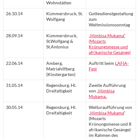
Wohnstätten
26.10.14
Kümmersbruck, St.
Gottesdienstgestaltung
Wolfgang
zum
Weltmissionssonntag
28.09.14
Kümmersbruck,
„Himbisa Mukama“
St.Wolfgang &
(Mozarts
St.Antonius
Krönungsmesse und
afrikanische Gesänge)
22.06.14
Amberg,
Auftritt beim
LAFIA-
Matriahilfberg
Fest
(Klostergarten)
31.05.14
Regensburg, Hl.
Zweite Aufführung
Dreifaltigkeit
von „
Himbisa
Mukama
„
30.05.14
Regensburg, Hl.
Welturaufführung von
Dreifaltigkeit
„
Himbisa Mukama
“
(Mozarts
Krönungsmesse und 8
afrikanische Gesänge)
im Rahmen des