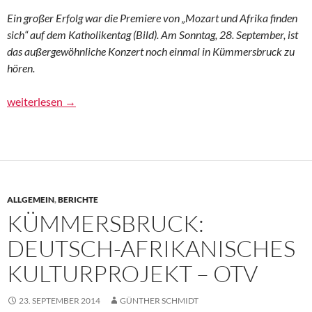
Ein großer Erfolg war die Premiere von „Mozart und Afrika finden
sich“ auf dem Katholikentag (Bild). Am Sonntag, 28. September, ist
das außergewöhnliche Konzert noch einmal in Kümmersbruck zu
hören.
Zweite Chance – AZ
weiterlesen
→
ALLGEMEIN
,
BERICHTE
KÜMMERSBRUCK:
DEUTSCH-AFRIKANISCHES
KULTURPROJEKT – OTV
23. SEPTEMBER 2014
GÜNTHER SCHMIDT