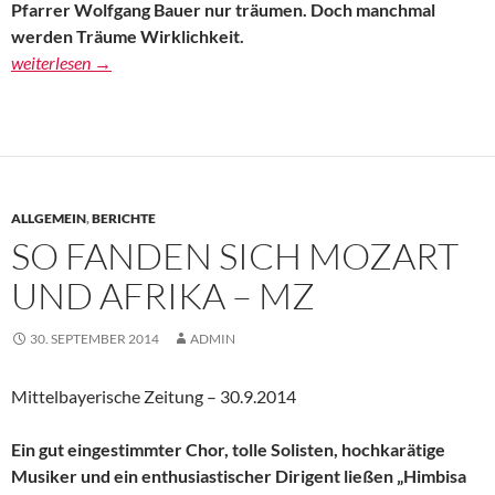
Pfarrer Wolfgang Bauer nur träumen. Doch manchmal
werden Träume Wirklichkeit.
Ein Konzert füllt zwei Kirchen – AZ
weiterlesen
→
ALLGEMEIN
,
BERICHTE
SO FANDEN SICH MOZART
UND AFRIKA – MZ
30. SEPTEMBER 2014
ADMIN
Mittelbayerische Zeitung – 30.9.2014
Ein gut eingestimmter Chor, tolle Solisten, hochkarätige
Musiker und ein enthusiastischer Dirigent ließen „Himbisa