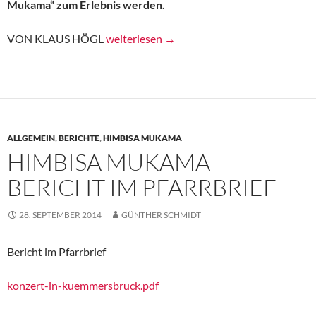
Mukama“ zum Erlebnis werden.
So fanden sich Mozart und Afrika – MZ
VON KLAUS HÖGL
weiterlesen
→
ALLGEMEIN
,
BERICHTE
,
HIMBISA MUKAMA
HIMBISA MUKAMA –
BERICHT IM PFARRBRIEF
28. SEPTEMBER 2014
GÜNTHER SCHMIDT
Bericht im Pfarrbrief
konzert-in-kuemmersbruck.pdf