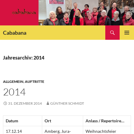
Zum
Inhalt
springen
Suchen
Cababana
PRIMÄR
MENÜ
Jahresarchiv: 2014
ALLGEMEIN
,
AUFTRITTE
2014
31. DEZEMBER 2014
GÜNTHER SCHMIDT
Datum
Ort
Anlass / Repertoire…
17.12.14
Amberg, Jura-
Weihnachtsfeier