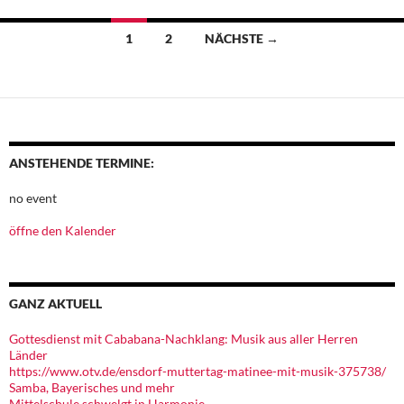
Beitragsnavigation
1
2
NÄCHSTE →
ANSTEHENDE TERMINE:
no event
öffne den Kalender
GANZ AKTUELL
Gottesdienst mit Cababana-Nachklang: Musik aus aller Herren
Länder
https://www.otv.de/ensdorf-muttertag-matinee-mit-musik-375738/
Samba, Bayerisches und mehr
Mittelschule schwelgt in Harmonie