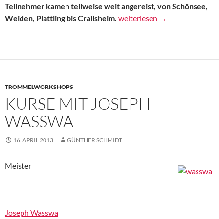
Teilnehmer kamen teilweise weit angereist, von Schönsee,
Joseph Wasswa hört jeden fal
Weiden, Plattling bis Crailsheim.
weiterlesen
→
TROMMELWORKSHOPS
KURSE MIT JOSEPH
WASSWA
16. APRIL 2013
GÜNTHER SCHMIDT
Meister
Joseph Wasswa