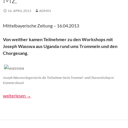
16. APRIL 2013
ADMIN
Mittelbayerische Zeitung – 16.04.2013
Von weither kamen Teilnehmer zu den Workshops mit
Joseph Wasswa aus Uganda rund ums Trommeln und den
Chorgesang.
Joseph Wasswa begeisterte die Teilnehmer beim Trommel- und Chorworkshop in
Kümmersbruck
Meister des Rhythmus – MZ
weiterlesen
→