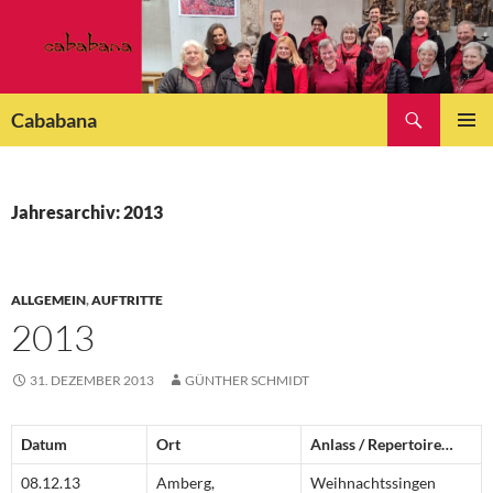
Zum
Inhalt
springen
Suchen
Cababana
PRIMÄR
MENÜ
Jahresarchiv: 2013
ALLGEMEIN
,
AUFTRITTE
2013
31. DEZEMBER 2013
GÜNTHER SCHMIDT
Datum
Ort
Anlass / Repertoire…
08.12.13
Amberg,
Weihnachtssingen