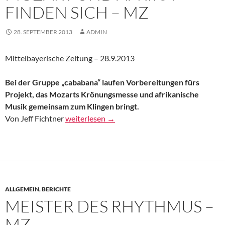
FINDEN SICH – MZ
28. SEPTEMBER 2013
ADMIN
Mittelbayerische Zeitung – 28.9.2013
Bei der Gruppe „cababana“ laufen Vorbereitungen fürs
Projekt, das Mozarts Krönungsmesse und afrikanische
Musik gemeinsam zum Klingen bringt.
Mozart und Afrika finden sich – MZ
Von Jeff Fichtner
weiterlesen
→
ALLGEMEIN
,
BERICHTE
MEISTER DES RHYTHMUS –
MZ