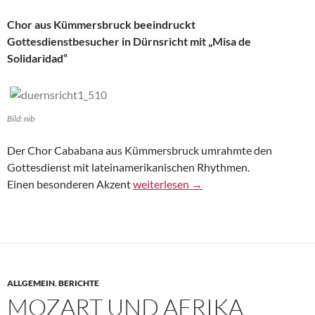
Chor aus Kümmersbruck beeindruckt
Gottesdienstbesucher in Dürnsricht mit „Misa de
Solidaridad“
Bild: nib
Der Chor Cababana aus Kümmersbruck umrahmte den
Gottesdienst mit lateinamerikanischen Rhythmen.
Von Cababana geht Zauber aus – AZ
Einen besonderen Akzent
weiterlesen
→
ALLGEMEIN
,
BERICHTE
MOZART UND AFRIKA