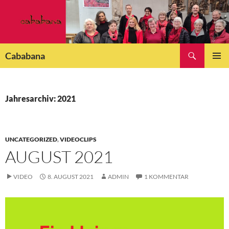
Zum
Inhalt
springen
Suchen
Cababana
PRIMÄR
MENÜ
Jahresarchiv: 2021
UNCATEGORIZED
,
VIDEOCLIPS
AUGUST 2021
VIDEO
8. AUGUST 2021
ADMIN
1 KOMMENTAR