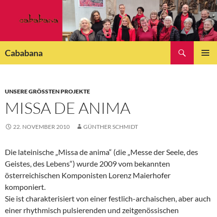
Zum
Inhalt
springen
Suchen
Cababana
PRIMÄR
MENÜ
UNSERE GRÖSSTEN PROJEKTE
MISSA DE ANIMA
22. NOVEMBER 2010
GÜNTHER SCHMIDT
Die lateinische „Missa de anima“ (die „Messe der Seele, des
Geistes, des Lebens“) wurde 2009 vom bekannten
österreichischen Komponisten Lorenz Maierhofer
komponiert.
Sie ist charakterisiert von einer festlich-archaischen,
aber auch
einer rhythmisch pulsierenden und zeitgenössischen