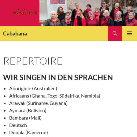
Zum
Inhalt
springen
Suchen
Cababana
PRIMÄR
MENÜ
REPERTOIRE
WIR SINGEN IN DEN SPRACHEN
Aboriginie (Australien)
Africaans (Ghana, Togo, Südafrika, Namibia)
Arawak (Suriname, Guyana)
Aymara (Bolivien)
Bambara (Mali)
Deutsch
Douala (Kamerun)