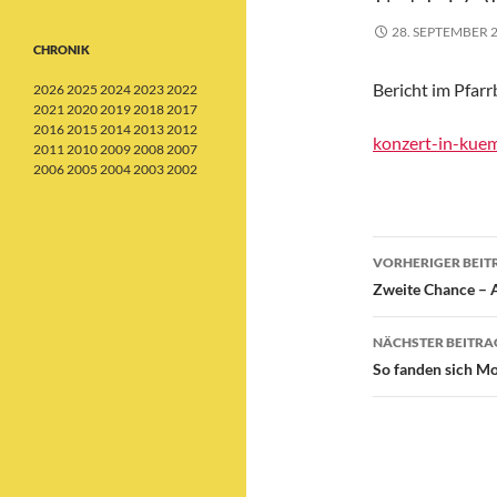
28. SEPTEMBER 
CHRONIK
Bericht im Pfarr
2026
2025
2024
2023
2022
2021
2020
2019
2018
2017
2016
2015
2014
2013
2012
konzert-in-kue
2011
2010
2009
2008
2007
2006
2005
2004
2003
2002
Beitragsn
VORHERIGER BEIT
Zweite Chance – 
NÄCHSTER BEITRA
So fanden sich M