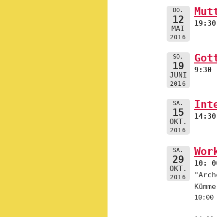
Mut
DO.
12
19:30
MAI
2016
Got
SO.
19
9:30
JUNI
2016
Int
SA.
15
14:30
OKT.
2016
Wor
SA.
29
10: 0
OKT.
"Arch
2016
Kümme
10:00