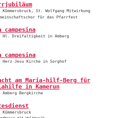
rrjubiläum
Kümmersbruck, St. Wolfgang Mitwirkung
meinschaftschor für das Pfarrfest
a campesina
Hl. Dreifaltigkeit in Amberg
a campesina
Herz-Jesu Kirche in Sorghof
acht am Maria-hilf-Berg für
iahilfe in Kamerun
Amberg Bergkirche
tesdienst
Kümmersbruck
endmesse mit Weltmusik