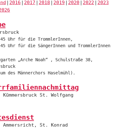
end
2016
2017
2018
2019
2020
2022
2023
2026
be
rsbruck
.45 Uhr für die TrommlerInnen,
.45 Uhr für die SängerInnen und TrommlerInnen
rgarten „Arche Noah“ , Schulstraße 38,
rsbruck
aum des Männerchors Haselmühl).
rrfamiliennachmittag
Kümmersbruck St. Wolfgang
tesdienst
Ammersricht, St. Konrad