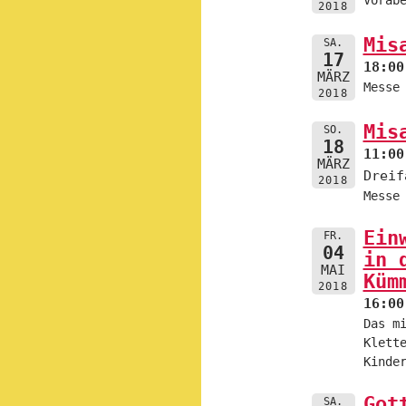
2018
Mis
SA.
17
18:00
MÄRZ
Messe
2018
Mis
SO.
18
11:00
MÄRZ
Dreif
2018
Messe
Ein
FR.
04
in 
MAI
Küm
2018
16:00
Das m
Klett
Kinde
Got
SA.