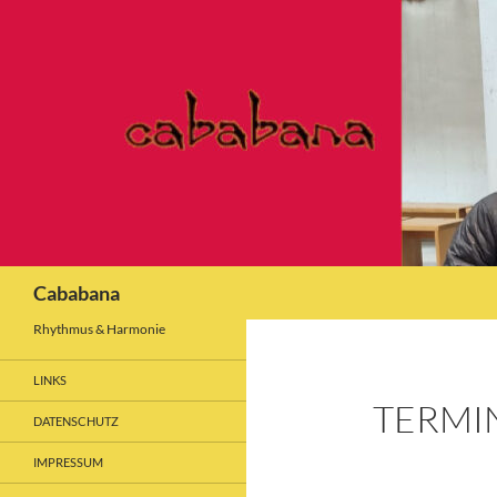
Zum
Inhalt
springen
Suchen
Cababana
Rhythmus & Harmonie
LINKS
TERMIN
DATENSCHUTZ
IMPRESSUM