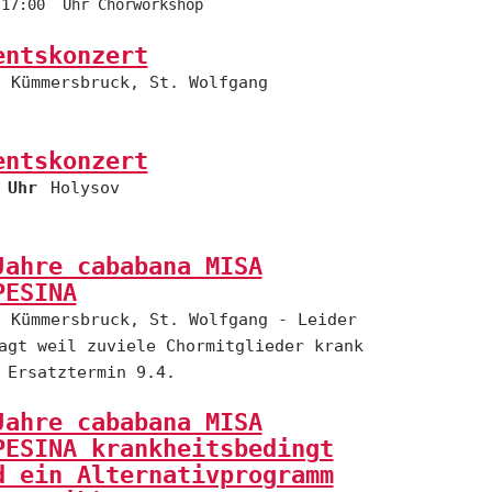
-17:00 Uhr Chorworkshop
entskonzert
Kümmersbruck, St. Wolfgang
entskonzert
 Uhr
Holysov
Jahre cababana MISA
PESINA
Kümmersbruck, St. Wolfgang - Leider
agt weil zuviele Chormitglieder krank
 Ersatztermin 9.4.
Jahre cababana MISA
PESINA krankheitsbedingt
d ein Alternativprogramm