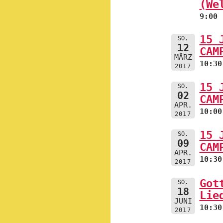
(We
9:00
15 
SO.
12
CAM
MÄRZ
10:30
2017
15 
SO.
02
CAM
APR.
10:00
2017
15 
SO.
09
CAM
APR.
10:30
2017
Got
SO.
18
Lie
JUNI
10:30
2017