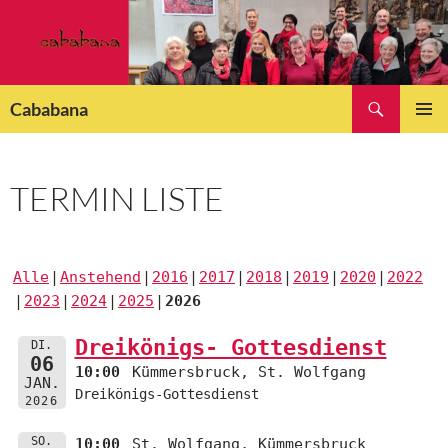
Zum
Inhalt
springen
Suchen
Cababana
PRIMÄR
MENÜ
TERMIN LISTE
Alle
Anstehend
2016
2017
2018
2019
2020
2022
2023
2024
2025
2026
Dreikönigs- Gottesdienst
DI.
06
10:00
Kümmersbruck, St. Wolfgang
JAN.
Dreikönigs-Gottesdienst
2026
SO.
10:00
St. Wolfgang, Kümmersbruck