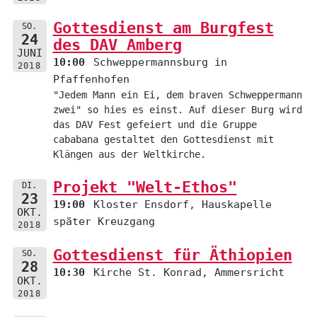
Gottesdienst am Burgfest
SO.
24
des DAV Amberg
JUNI
10:00
Schweppermannsburg in
2018
Pfaffenhofen
"Jedem Mann ein Ei, dem braven Schweppermann
zwei" so hies es einst. Auf dieser Burg wird
das DAV Fest gefeiert und die Gruppe
cababana gestaltet den Gottesdienst mit
Klängen aus der Weltkirche.
Projekt "Welt-Ethos"
DI.
23
19:00
Kloster Ensdorf, Hauskapelle
OKT.
später Kreuzgang
2018
Gottesdienst für Äthiopien
SO.
28
10:30
Kirche St. Konrad, Ammersricht
OKT.
2018