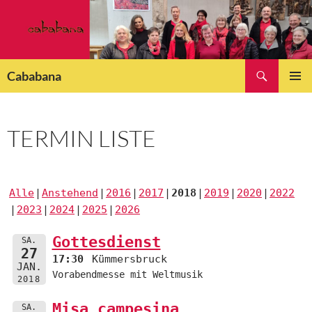
Zum
Inhalt
springen
Suchen
Cababana
PRIMÄR
MENÜ
TERMIN LISTE
Alle
Anstehend
2016
2017
2018
2019
2020
2022
2023
2024
2025
2026
Gottesdienst
SA.
27
17:30
Kümmersbruck
JAN.
Vorabendmesse mit Weltmusik
2018
Misa campesina
SA.