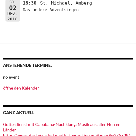
SO.
18:30
St. Michael, Amberg
02
Das andere Adventsingen
DEZ.
2018
ANSTEHENDE TERMINE:
no event
öffne den Kalender
GANZ AKTUELL
Gottesdienst mit Cababana-Nachklang: Musik aus aller Herren
Länder
https://www.otv.de/ensdorf-muttertag-matinee-mit-musik-375738/