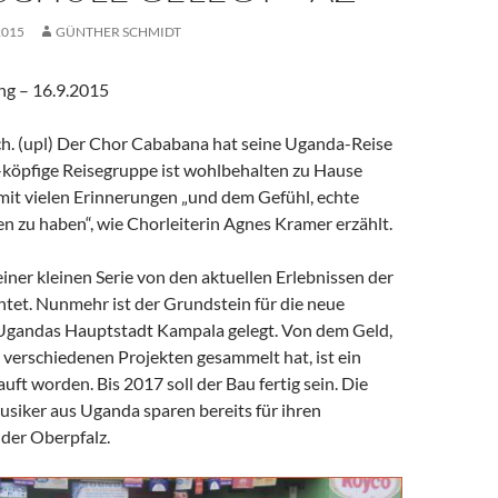
2015
GÜNTHER SCHMIDT
ng – 16.9.2015
. (upl) Der Chor Cababana hat seine Uganda-Reise
-köpfige Reisegruppe ist wohlbehalten zu Hause
t vielen Erinnerungen „und dem Gefühl,
echte
n zu haben“, wie Chorleiterin Agnes Kramer erzählt.
einer kleinen Serie von den aktuellen Erlebnissen der
htet. Nunmehr ist der Grundstein für die neue
Ugandas Hauptstadt Kampala gelegt. Von dem Geld,
 verschiedenen Projekten gesammelt hat, ist ein
ft worden. Bis 2017 soll der Bau fertig sein. Die
siker aus Uganda sparen bereits für ihren
der Oberpfalz.