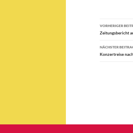
Beitragsn
VORHERIGER BEIT
Zeitungsbericht 
NÄCHSTER BEITRA
Konzertreise nac