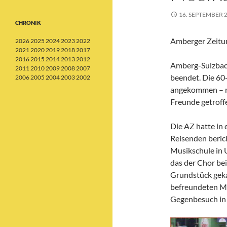
16. SEPTEMBER 
CHRONIK
Amberger Zeitu
2026
2025
2024
2023
2022
2021
2020
2019
2018
2017
2016
2015
2014
2013
2012
Amberg-Sulzbach
2011
2010
2009
2008
2007
beendet. Die 60
2006
2005
2004
2003
2002
angekommen – mi
Freunde getroffe
Die AZ hatte in 
Reisenden beric
Musikschule in 
das der Chor bei
Grundstück gekau
befreundeten Mu
Gegenbesuch in 