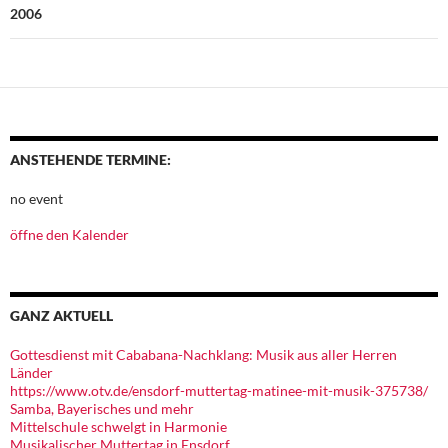
2006
ANSTEHENDE TERMINE:
no event
öffne den Kalender
GANZ AKTUELL
Gottesdienst mit Cababana-Nachklang: Musik aus aller Herren
Länder
https://www.otv.de/ensdorf-muttertag-matinee-mit-musik-375738/
Samba, Bayerisches und mehr
Mittelschule schwelgt in Harmonie
Musikalischer Muttertag in Ensdorf