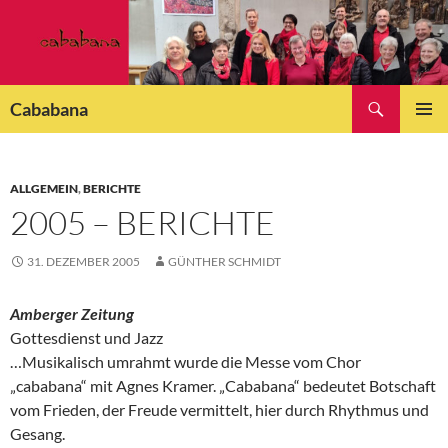
Zum
Inhalt
springen
Suchen
Cababana
PRIMÄR
MENÜ
ALLGEMEIN
,
BERICHTE
2005 – BERICHTE
31. DEZEMBER 2005
GÜNTHER SCHMIDT
Amberger Zeitung
Gottesdienst und Jazz
…Musikalisch umrahmt wurde die Messe vom Chor
„cababana“ mit Agnes Kramer. „Cababana“ bedeutet Botschaft
vom Frieden, der Freude vermittelt, hier durch Rhythmus und
Gesang.