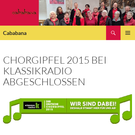
Zum
Inhalt
springen
Suchen
Cababana
PRIMÄR
MENÜ
CHORGIPFEL 2015 BEI
KLASSIKRADIO
ABGESCHLOSSEN