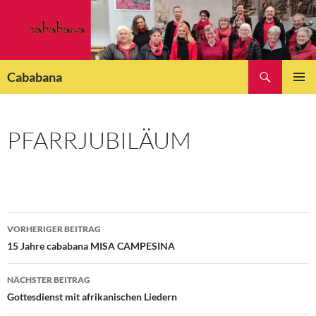
Zum
Inhalt
springen
Suchen
Cababana
PRIMÄR
MENÜ
PFARRJUBILÄUM
Beitragsnavigation
VORHERIGER BEITRAG
15 Jahre cababana MISA CAMPESINA
NÄCHSTER BEITRAG
Gottesdienst mit afrikanischen Liedern