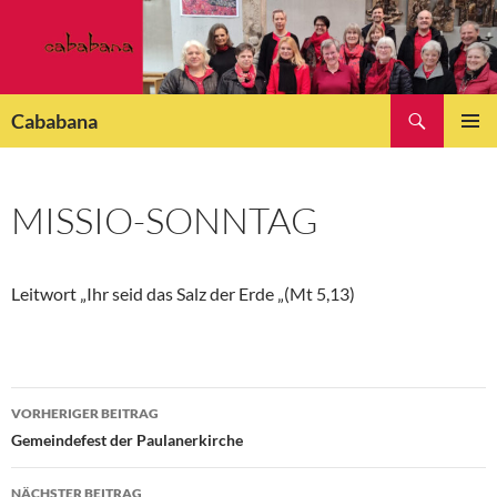
Zum
Inhalt
springen
Suchen
Cababana
PRIMÄR
MENÜ
MISSIO-SONNTAG
Leitwort „Ihr seid das Salz der Erde „(Mt 5,13)
Beitragsnavigation
VORHERIGER BEITRAG
Gemeindefest der Paulanerkirche
NÄCHSTER BEITRAG