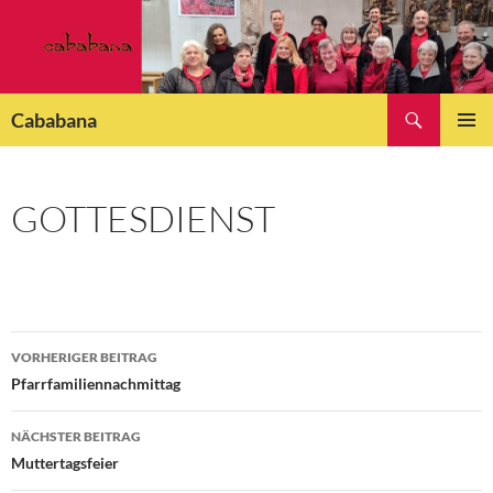
Zum
Inhalt
springen
Suchen
Cababana
PRIMÄR
MENÜ
GOTTESDIENST
Beitragsnavigation
VORHERIGER BEITRAG
Pfarrfamiliennachmittag
NÄCHSTER BEITRAG
Muttertagsfeier